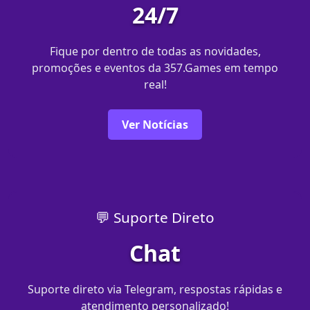
24/7
Fique por dentro de todas as novidades,
promoções e eventos da 357.Games em tempo
real!
Ver Notícias
💬 Suporte Direto
Chat
Suporte direto via Telegram, respostas rápidas e
atendimento personalizado!