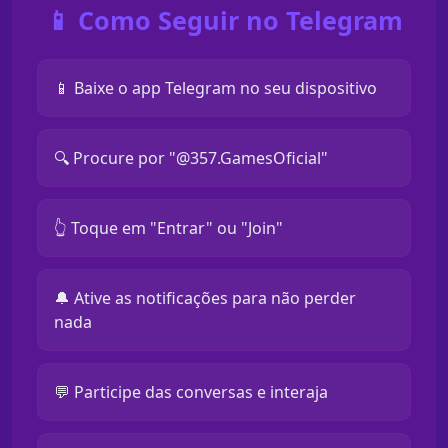
📱 Como Seguir no Telegram
📱 Baixe o app Telegram no seu dispositivo
🔍 Procure por "@357.GamesOficial"
👆 Toque em "Entrar" ou "Join"
🔔 Ative as notificações para não perder
nada
💬 Participe das conversas e interaja