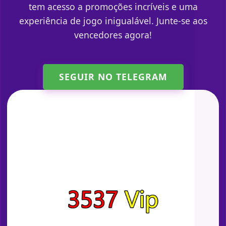
tem acesso a promoções incríveis e uma
experiência de jogo inigualável. Junte-se aos
vencedores agora!
SEGUIR NO TELEGRAM