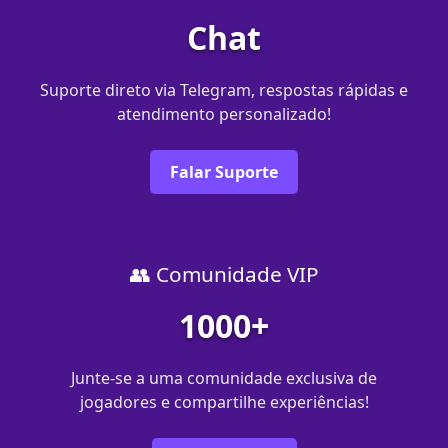
Chat
Suporte direto via Telegram, respostas rápidas e
atendimento personalizado!
Falar Suporte
👥 Comunidade VIP
1000+
Junte-se a uma comunidade exclusiva de
jogadores e compartilhe experiências!