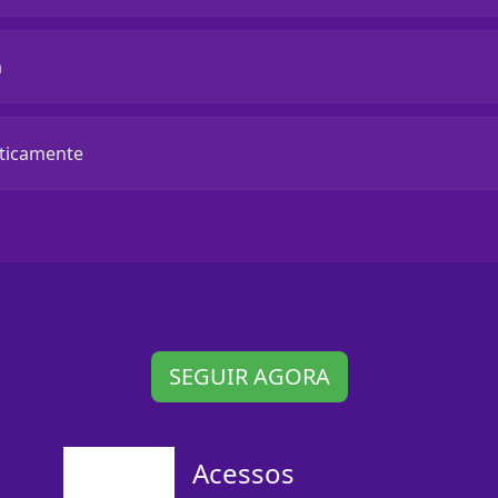
a
aticamente
SEGUIR AGORA
Acessos