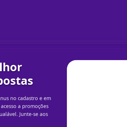
lhor
postas
nus no cadastro e em
 acesso a promoções
ualável. Junte-se aos