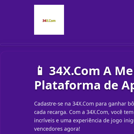
📱 34X.Com A Me
Plataforma de A
Cadastre-se na 34X.Com para ganhar bô
cada recarga. Com a 34X.Com, você tem
incríveis e uma experiência de jogo inig
vencedores agora!