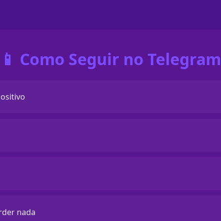
📱 Como Seguir no Telegram
ositivo
erder nada