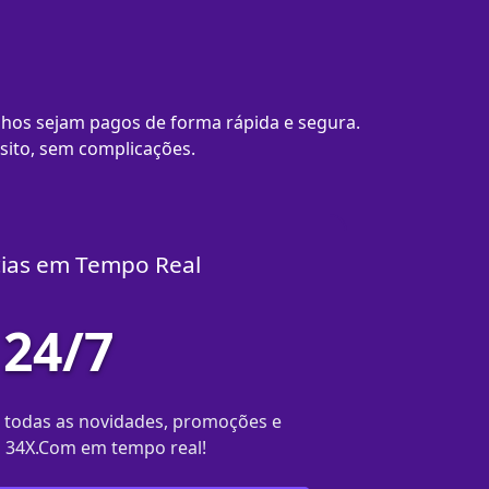
hos sejam pagos de forma rápida e segura.
ito, sem complicações.
cias em Tempo Real
24/7
e todas as novidades, promoções e
 34X.Com em tempo real!