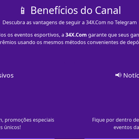
📱 Benefícios do Canal
Descubra as vantagens de seguir a 34X.Com no Telegram
os os eventos esportivos, a
34X.Com
garante que seus gan
prêmios usando os mesmos métodos convenientes de depós
sivos
📢 Notí
m, promoções especiais
Fique por dentro d
s únicos!
eventos da