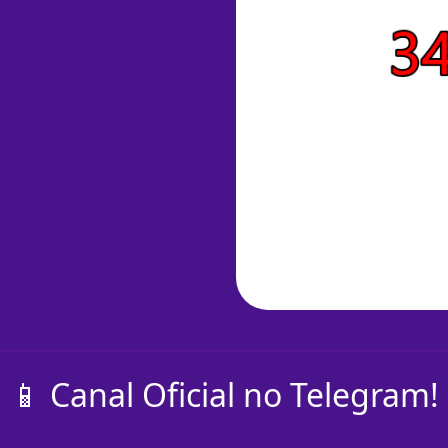
📱 Canal Oficial no Telegram!