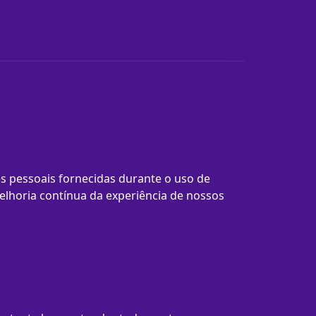
s pessoais fornecidas durante o uso de
elhoria contínua da experiência de nossos