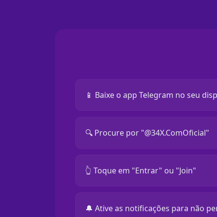
📱 Baixe o app Telegram no seu disp
🔍 Procure por "@34X.ComOficial"
👆 Toque em "Entrar" ou "Join"
🔔 Ative as notificações para não p