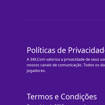
Políticas de Privacida
A 34X.Com valoriza a privacidade de seus u
nossos canais de comunicação. Todos os dad
jogadores.
Termos e Condições