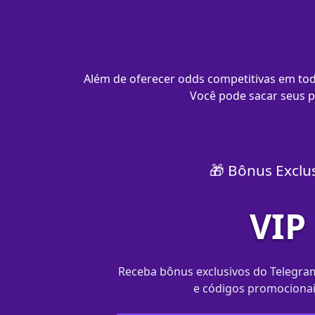
Além de oferecer odds competitivas em tod
Você pode sacar seus 
🎁 Bônus Exclu
VIP
Receba bônus exclusivos do Telegra
e códigos promocionai