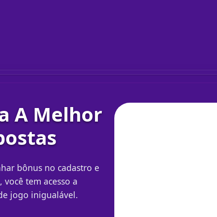
ma A Melhor
postas
nhar bônus no cadastro e
, você tem acesso a
e jogo inigualável.