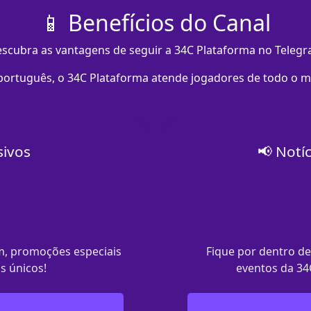
📱 Benefícios do Canal
scubra as vantagens de seguir a 34C Plataforma no Teleg
 português, o 34C Plataforma atende jogadores de todo o m
sivos
📢 Notí
m, promoções especiais
Fique por dentro d
s únicos!
eventos da 34