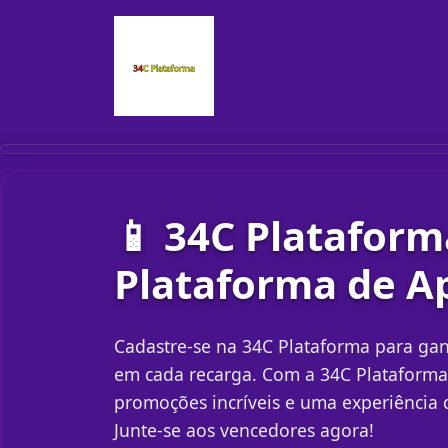
📱 34C Platafor
Plataforma de A
Cadastre-se na 34C Plataforma para ga
em cada recarga. Com a 34C Plataforma
promoções incríveis e uma experiência d
Junte-se aos vencedores agora!