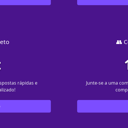
reto
👥 
t
espostas rápidas e
Junte-se a uma com
lizado!
compa
e