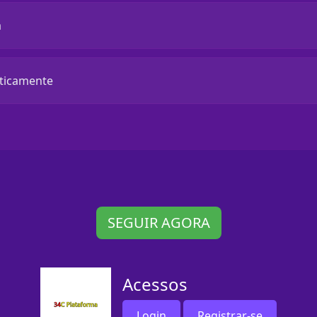
a
aticamente
SEGUIR AGORA
Acessos
Login
Registrar-se