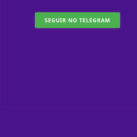
SEGUIR NO TELEGRAM