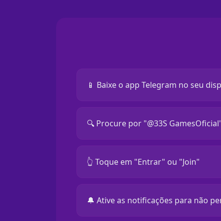
📱 Baixe o app Telegram no seu disp
🔍 Procure por "@33S GamesOficial
👆 Toque em "Entrar" ou "Join"
🔔 Ative as notificações para não p