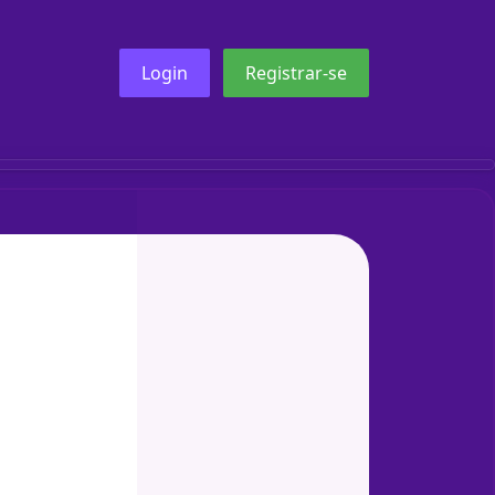
Login
Registrar-se