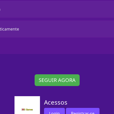
a
aticamente
SEGUIR AGORA
Acessos
Login
Registrar-se