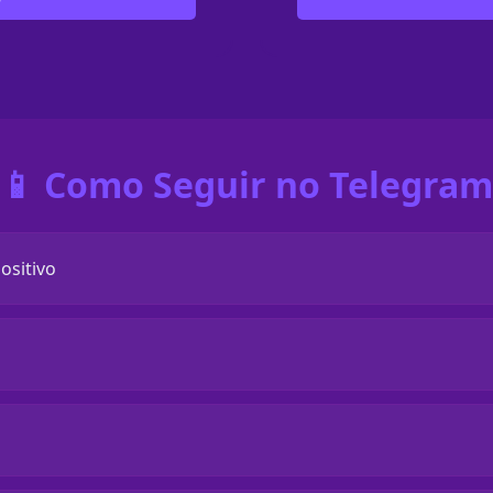
📱 Como Seguir no Telegram
ositivo