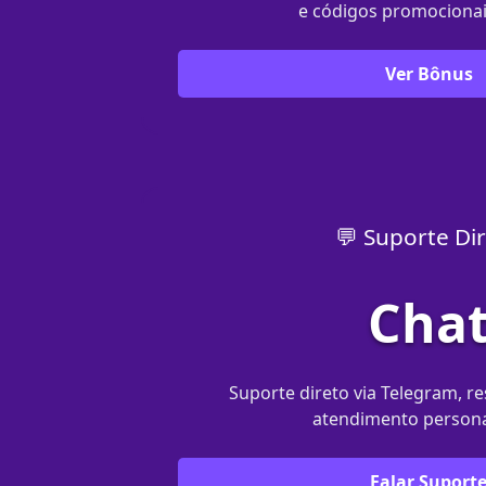
e códigos promocionai
Ver Bônus
💬 Suporte Di
Cha
Suporte direto via Telegram, r
atendimento persona
Falar Suport