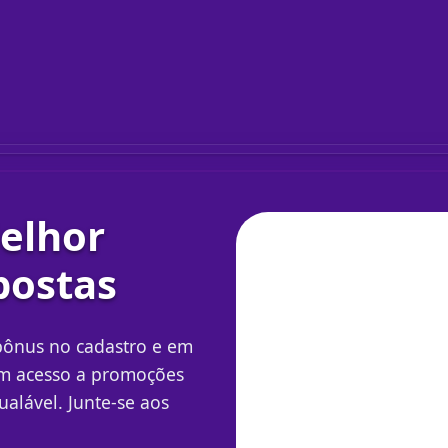
elhor
postas
bônus no cadastro e em
em acesso a promoções
ualável. Junte-se aos