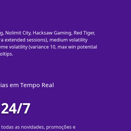
g, Nolimit City, Hacksaw Gaming, Red Tiger,
ra extended sessions), medium volatility
eme volatility (variance 10, max win potential
ltips.
cias em Tempo Real
24/7
e todas as novidades, promoções e