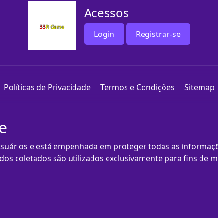
Acessos
Login
Registrar-se
Políticas de Privacidade
Termos e Condições
Sitemap
de
 usuários e está empenhada em proteger todas as informaçõ
os coletados são utilizados exclusivamente para fins de m