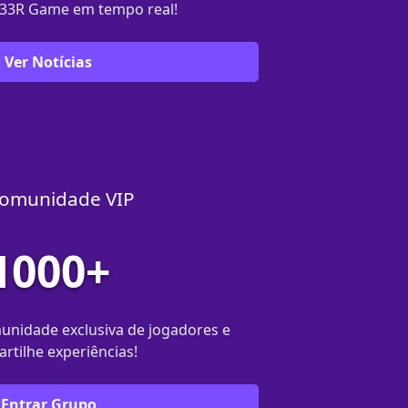
 33R Game em tempo real!
Ver Notícias
Comunidade VIP
1000+
unidade exclusiva de jogadores e
rtilhe experiências!
Entrar Grupo