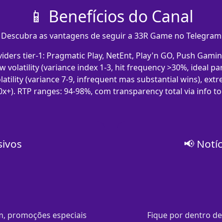
📱 Benefícios do Canal
Descubra as vantagens de seguir a 33R Game no Telegram
viders tier-1: Pragmatic Play, NetEnt, Play'n GO, Push Gamin
volatility (variance index 1-3, hit frequency >30%, ideal pa
latility (variance 7-9, infrequent mas substantial wins), extr
0x+). RTP ranges: 94-98%, com transparency total via info too
sivos
📢 Notí
m, promoções especiais
Fique por dentro d