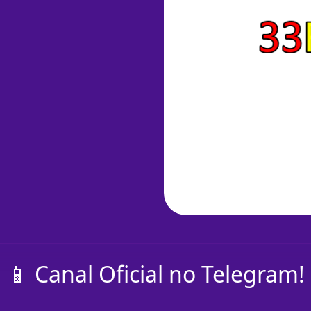
📱 Canal Oficial no Telegram!