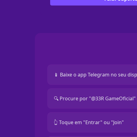
📱 Baixe o app Telegram no seu disp
🔍 Procure por "@33R GameOficial"
👆 Toque em "Entrar" ou "Join"