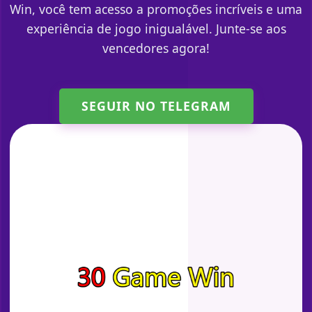
Win, você tem acesso a promoções incríveis e uma
experiência de jogo inigualável. Junte-se aos
vencedores agora!
SEGUIR NO TELEGRAM