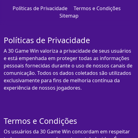
Políticas de Privacidade
Termos e Condições
Sitemap
Políticas de Privacidade
A 30 Game Win valoriza a privacidade de seus usuários
e está empenhada em proteger todas as informações
pessoais fornecidas durante o uso de nossos canais de
comunicação. Todos os dados coletados são utilizados
exclusivamente para fins de melhoria contínua da
experiência de nossos jogadores.
Termos e Condições
Os usuários da 30 Game Win concordam em respeitar