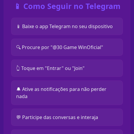
📱 Como Seguir no Telegram
📱 Baixe o app Telegram no seu dispositivo
🔍 Procure por "@30 Game WinOficial"
👆 Toque em "Entrar" ou "Join"
🔔 Ative as notificações para não perder
nada
💬 Participe das conversas e interaja