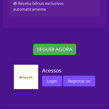
🎁 Receba bônus exclusivos
automaticamente
SEGUIR AGORA
Acessos
Login
Registrar-se