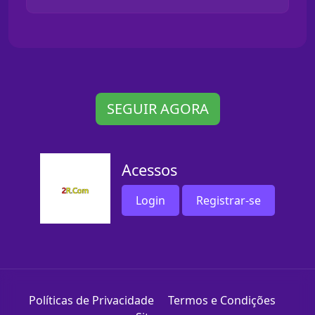
SEGUIR AGORA
Acessos
Login
Registrar-se
Políticas de Privacidade
Termos e Condições