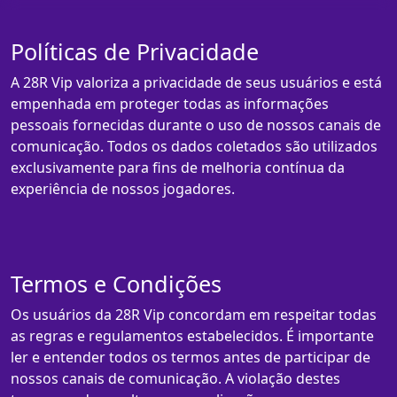
Políticas de Privacidade
A 28R Vip valoriza a privacidade de seus usuários e está
empenhada em proteger todas as informações
pessoais fornecidas durante o uso de nossos canais de
comunicação. Todos os dados coletados são utilizados
exclusivamente para fins de melhoria contínua da
experiência de nossos jogadores.
Termos e Condições
Os usuários da 28R Vip concordam em respeitar todas
as regras e regulamentos estabelecidos. É importante
ler e entender todos os termos antes de participar de
nossos canais de comunicação. A violação destes