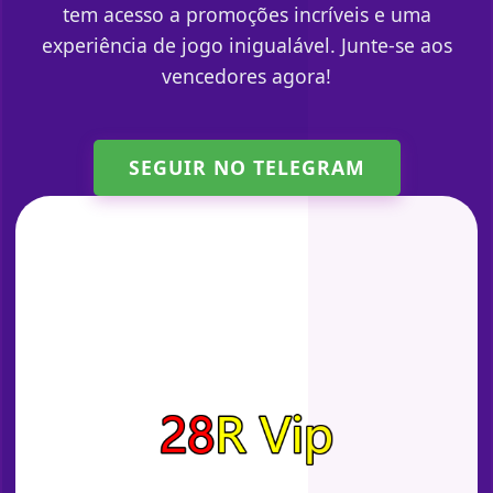
tem acesso a promoções incríveis e uma
experiência de jogo inigualável. Junte-se aos
vencedores agora!
SEGUIR NO TELEGRAM