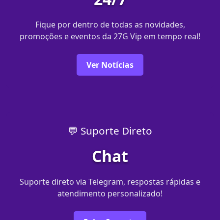
Fique por dentro de todas as novidades,
promoções e eventos da 27G Vip em tempo real!
Ver Notícias
💬 Suporte Direto
Chat
Suporte direto via Telegram, respostas rápidas e
atendimento personalizado!