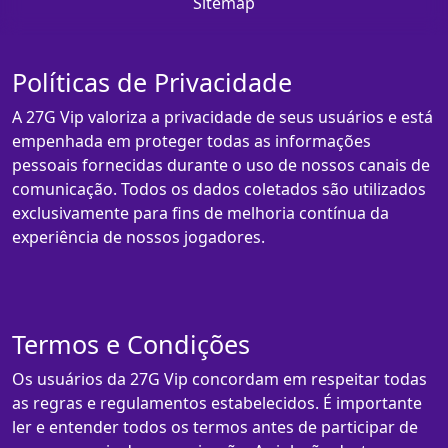
Sitemap
Políticas de Privacidade
A 27G Vip valoriza a privacidade de seus usuários e está
empenhada em proteger todas as informações
pessoais fornecidas durante o uso de nossos canais de
comunicação. Todos os dados coletados são utilizados
exclusivamente para fins de melhoria contínua da
experiência de nossos jogadores.
Termos e Condições
Os usuários da 27G Vip concordam em respeitar todas
as regras e regulamentos estabelecidos. É importante
ler e entender todos os termos antes de participar de