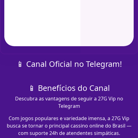
📱 Canal Oficial no Telegram!
📱 Benefícios do Canal
Descubra as vantagens de seguir a 27G Vip no
Telegram
Com jogos populares e variedade imensa, a 27G Vip
busca se tornar o principal cassino online do Brasil —
com suporte 24h de atendentes simpáticas.