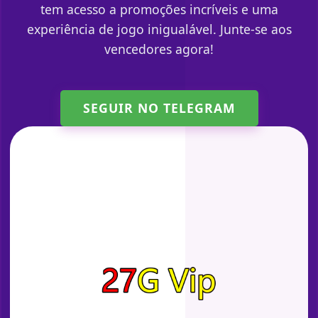
tem acesso a promoções incríveis e uma
experiência de jogo inigualável. Junte-se aos
vencedores agora!
SEGUIR NO TELEGRAM