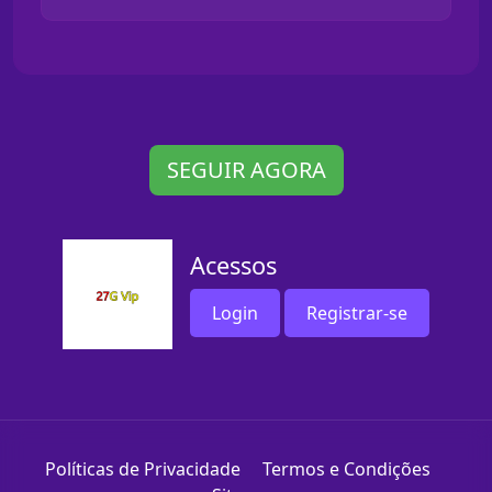
SEGUIR AGORA
Acessos
Login
Registrar-se
Políticas de Privacidade
Termos e Condições