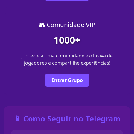
👥 Comunidade VIP
1000+
Junte-se a uma comunidade exclusiva de
jogadores e compartilhe experiências!
Entrar Grupo
📱 Como Seguir no Telegram