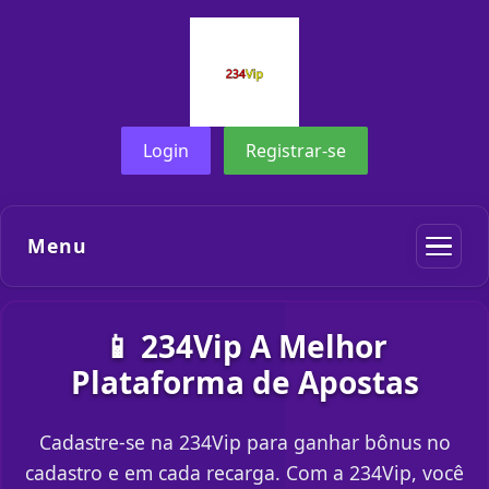
Login
Registrar-se
Menu
📱 234Vip A Melhor
Plataforma de Apostas
Cadastre-se na 234Vip para ganhar bônus no
cadastro e em cada recarga. Com a 234Vip, você