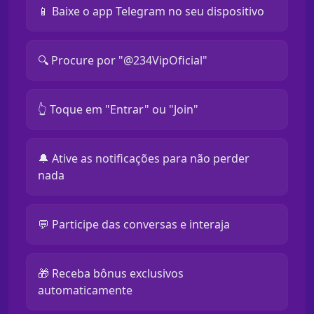
📱 Baixe o app Telegram no seu dispositivo
🔍 Procure por "@234VipOficial"
👆 Toque em "Entrar" ou "Join"
🔔 Ative as notificações para não perder
nada
💬 Participe das conversas e interaja
🎁 Receba bônus exclusivos
automaticamente