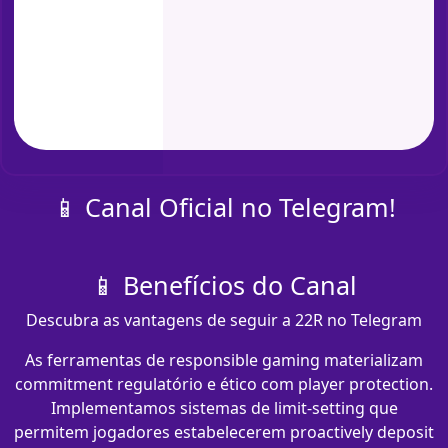
📱 Canal Oficial no Telegram!
📱 Benefícios do Canal
Descubra as vantagens de seguir a 22R no Telegram
As ferramentas de responsible gaming materializam
commitment regulatório e ético com player protection.
Implementamos sistemas de limit-setting que
permitem jogadores estabelecerem proactively deposit