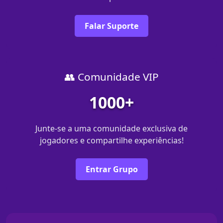
Falar Suporte
👥 Comunidade VIP
1000+
Junte-se a uma comunidade exclusiva de
jogadores e compartilhe experiências!
Entrar Grupo