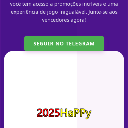
você tem acesso a promoções incríveis e uma
experiência de jogo inigualável. Junte-se aos
vencedores agora!
SEGUIR NO TELEGRAM