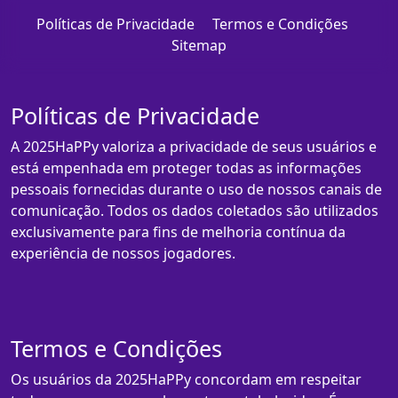
Políticas de Privacidade
Termos e Condições
Sitemap
Políticas de Privacidade
A 2025HaPPy valoriza a privacidade de seus usuários e
está empenhada em proteger todas as informações
pessoais fornecidas durante o uso de nossos canais de
comunicação. Todos os dados coletados são utilizados
exclusivamente para fins de melhoria contínua da
experiência de nossos jogadores.
Termos e Condições
Os usuários da 2025HaPPy concordam em respeitar