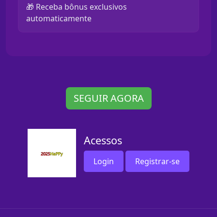
🎁 Receba bônus exclusivos
automaticamente
SEGUIR AGORA
Acessos
Login
Registrar-se