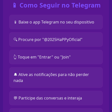
📱 Como Seguir no Telegram
📱 Baixe o app Telegram no seu dispositivo
🔍 Procure por "@2025HaPPyOficial"
👆 Toque em "Entrar" ou "Join"
🔔 Ative as notificações para não perder
nada
💬 Participe das conversas e interaja