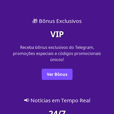
🎁 Bônus Exclusivos
VIP
Receba bônus exclusivos do Telegram,
promoções especiais e códigos promocionais
únicos!
Ver Bônus
📢 Notícias em Tempo Real
24/7