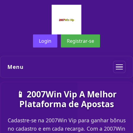
Login
Registrar-se
Menu
📱 2007Win Vip A Melhor
Plataforma de Apostas
Cadastre-se na 2007Win Vip para ganhar bônus
no cadastro e em cada recarga. Com a 2007Win