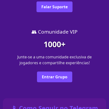
Falar Suporte
👥 Comunidade VIP
1000+
Junte-se a uma comunidade exclusiva de
jogadores e compartilhe experiências!
Entrar Grupo
📱 Como Seguir no Telegram