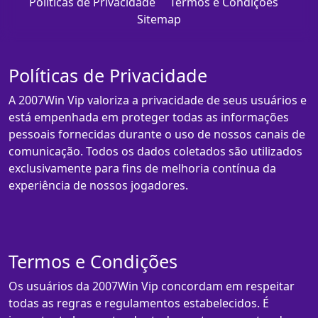
Políticas de Privacidade
Termos e Condições
Sitemap
Políticas de Privacidade
A 2007Win Vip valoriza a privacidade de seus usuários e
está empenhada em proteger todas as informações
pessoais fornecidas durante o uso de nossos canais de
comunicação. Todos os dados coletados são utilizados
exclusivamente para fins de melhoria contínua da
experiência de nossos jogadores.
Termos e Condições
Os usuários da 2007Win Vip concordam em respeitar
todas as regras e regulamentos estabelecidos. É