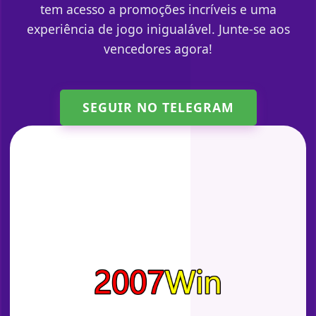
tem acesso a promoções incríveis e uma
experiência de jogo inigualável. Junte-se aos
vencedores agora!
SEGUIR NO TELEGRAM