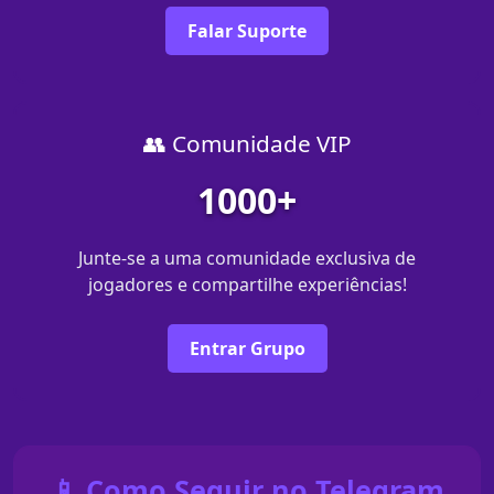
Falar Suporte
👥 Comunidade VIP
1000+
Junte-se a uma comunidade exclusiva de
jogadores e compartilhe experiências!
Entrar Grupo
📱 Como Seguir no Telegram