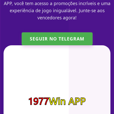
APP, você tem acesso a promoções incríveis e uma
experiência de jogo inigualável. Junte-se aos
vencedores agora!
SEGUIR NO TELEGRAM