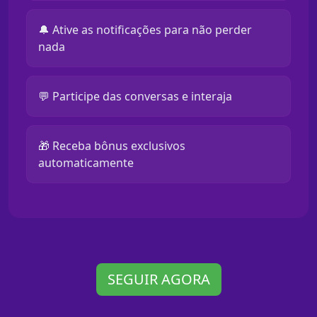
🔔 Ative as notificações para não perder
nada
💬 Participe das conversas e interaja
🎁 Receba bônus exclusivos
automaticamente
SEGUIR AGORA