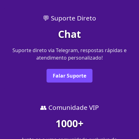
💬 Suporte Direto
Chat
Suporte direto via Telegram, respostas rápidas e
atendimento personalizado!
Falar Suporte
👥 Comunidade VIP
1000+