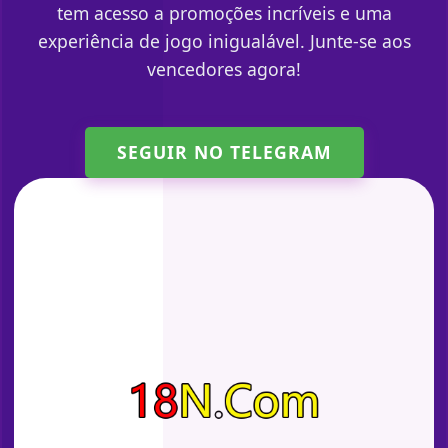
tem acesso a promoções incríveis e uma
experiência de jogo inigualável. Junte-se aos
vencedores agora!
SEGUIR NO TELEGRAM