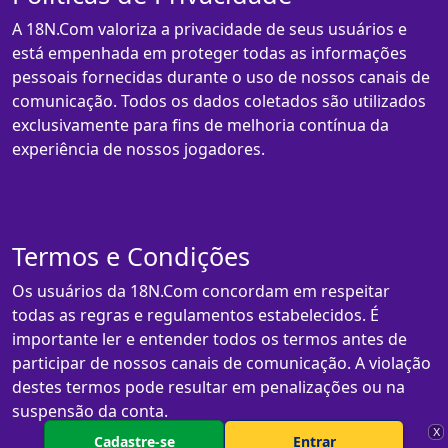
A 18N.Com valoriza a privacidade de seus usuários e
está empenhada em proteger todas as informações
pessoais fornecidas durante o uso de nossos canais de
comunicação. Todos os dados coletados são utilizados
exclusivamente para fins de melhoria contínua da
experiência de nossos jogadores.
Termos e Condições
Os usuários da 18N.Com concordam em respeitar
todas as regras e regulamentos estabelecidos. É
importante ler e entender todos os termos antes de
participar de nossos canais de comunicação. A violação
destes termos pode resultar em penalizações ou na
suspensão da conta.
X
Cadastre-se
Entrar