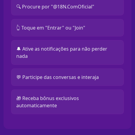
🔍 Procure por "@18N.ComOficial"
👆 Toque em "Entrar" ou "Join"
🔔 Ative as notificações para não perder
nada
💬 Participe das conversas e interaja
🎁 Receba bônus exclusivos
automaticamente