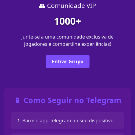
👥 Comunidade VIP
1000+
Junte-se a uma comunidade exclusiva de
jogadores e compartilhe experiências!
Entrar Grupo
📱 Como Seguir no Telegram
📱 Baixe o app Telegram no seu dispositivo