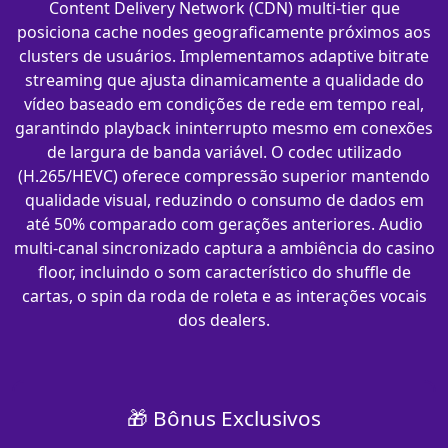
Content Delivery Network (CDN) multi-tier que
posiciona cache nodes geograficamente próximos aos
clusters de usuários. Implementamos adaptive bitrate
streaming que ajusta dinamicamente a qualidade do
vídeo baseado em condições de rede em tempo real,
garantindo playback ininterrupto mesmo em conexões
de largura de banda variável. O codec utilizado
(H.265/HEVC) oferece compressão superior mantendo
qualidade visual, reduzindo o consumo de dados em
até 50% comparado com gerações anteriores. Audio
multi-canal sincronizado captura a ambiência do casino
floor, incluindo o som característico do shuffle de
cartas, o spin da roda de roleta e as interações vocais
dos dealers.
🎁 Bônus Exclusivos