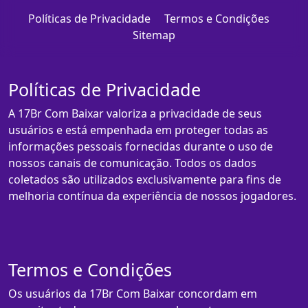
Políticas de Privacidade
Termos e Condições
Sitemap
Políticas de Privacidade
A 17Br Com Baixar valoriza a privacidade de seus
usuários e está empenhada em proteger todas as
informações pessoais fornecidas durante o uso de
nossos canais de comunicação. Todos os dados
coletados são utilizados exclusivamente para fins de
melhoria contínua da experiência de nossos jogadores.
Termos e Condições
Os usuários da 17Br Com Baixar concordam em