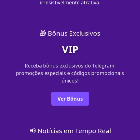
irresistivelmente atrativa.
🎁 Bônus Exclusivos
VIP
Receba bônus exclusivos do Telegram,
promoções especiais e códigos promocionais
únicos!
Ver Bônus
📢 Notícias em Tempo Real