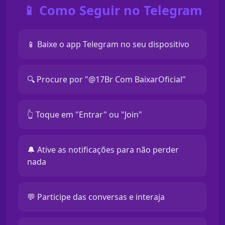
📱 Como Seguir no Telegram
📱 Baixe o app Telegram no seu dispositivo
🔍 Procure por "@17Br Com BaixarOficial"
👆 Toque em "Entrar" ou "Join"
🔔 Ative as notificações para não perder
nada
💬 Participe das conversas e interaja