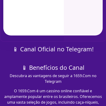
📱 Canal Oficial no Telegram!
📱 Benefícios do Canal
Descubra as vantagens de seguir a 1659.Com no
Telegram
O 1659.Com é um cassino online confiável e
amplamente popular entre os brasileiros. Oferecemos
uma vasta seleção de jogos, incluindo caça-níqueis,