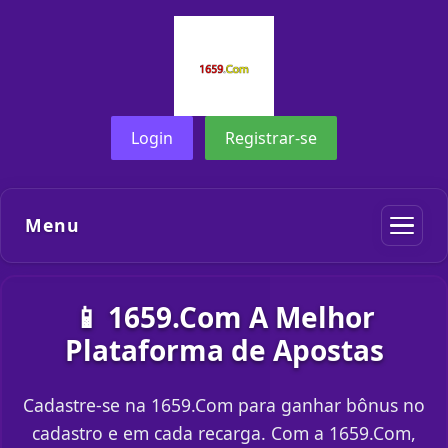
Login
Registrar-se
Menu
📱 1659.Com A Melhor
Plataforma de Apostas
Cadastre-se na 1659.Com para ganhar bônus no
cadastro e em cada recarga. Com a 1659.Com,