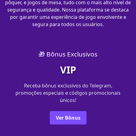
pôquer, e jogos de mesa, tudo com o mais alto nível de
segurança e qualidade. Nossa plataforma se destaca
por garantir uma experiência de jogo envolvente e
segura para todos os usuários.
🎁 Bônus Exclusivos
VIP
Receba bônus exclusivos do Telegram,
promoções especiais e códigos promocionais
únicos!
Ver Bônus