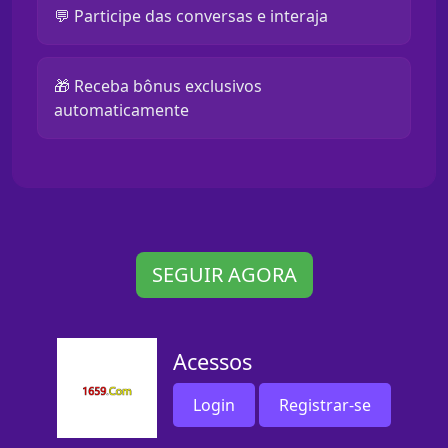
💬 Participe das conversas e interaja
🎁 Receba bônus exclusivos
automaticamente
SEGUIR AGORA
Acessos
Login
Registrar-se