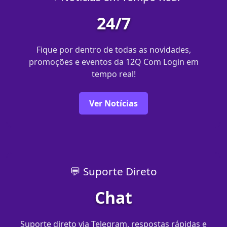
24/7
Fique por dentro de todas as novidades,
promoções e eventos da 12Q Com Login em
tempo real!
Ver Notícias
💬 Suporte Direto
Chat
Suporte direto via Telegram, respostas rápidas e