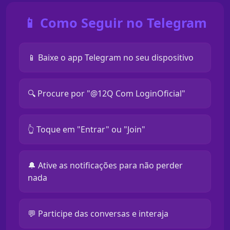
📱 Como Seguir no Telegram
📱 Baixe o app Telegram no seu dispositivo
🔍 Procure por "@12Q Com LoginOficial"
👆 Toque em "Entrar" ou "Join"
🔔 Ative as notificações para não perder
nada
💬 Participe das conversas e interaja