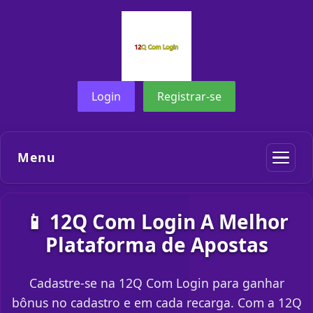
Login
Registrar-se
Menu
📱 12Q Com Login A Melhor
Plataforma de Apostas
Cadastre-se na 12Q Com Login para ganhar
bônus no cadastro e em cada recarga. Com a 12Q