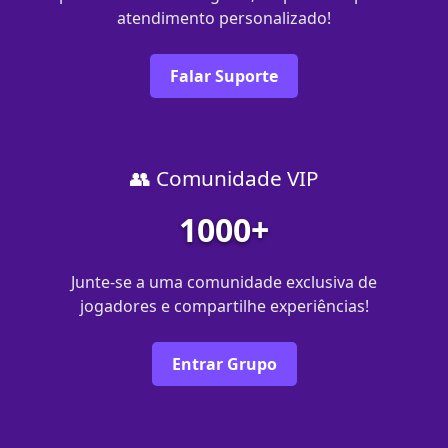
atendimento personalizado!
Falar Suporte
👥 Comunidade VIP
1000+
Junte-se a uma comunidade exclusiva de
jogadores e compartilhe experiências!
Entrar Grupo