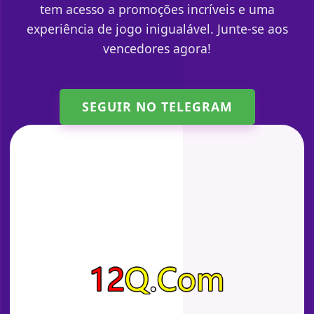
tem acesso a promoções incríveis e uma
experiência de jogo inigualável. Junte-se aos
vencedores agora!
SEGUIR NO TELEGRAM