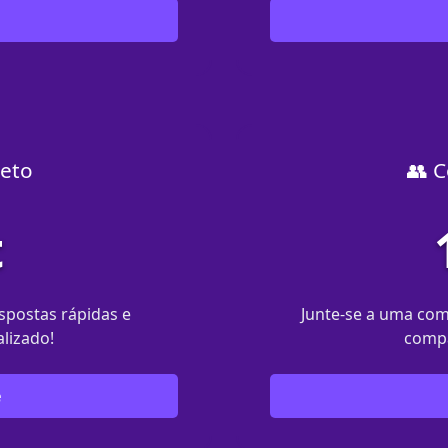
reto
👥 
t
espostas rápidas e
Junte-se a uma com
lizado!
compa
e