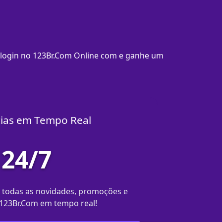
a login no 123Br.Com Online com e ganhe um
cias em Tempo Real
24/7
e todas as novidades, promoções e
 123Br.Com em tempo real!