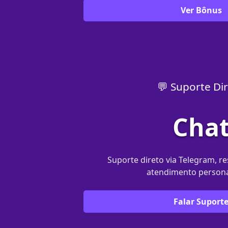
Ver Bônus
💬 Suporte Di
Cha
Suporte direto via Telegram, r
atendimento persona
Falar Suport