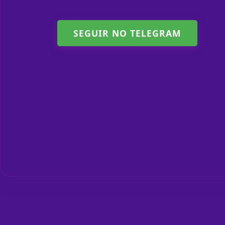
SEGUIR NO TELEGRAM