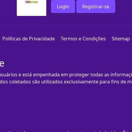
Login
Registrar-se
Políticas de Privacidade
Termos e Condições
Sitemap
de
 usuários e está empenhada em proteger todas as informaç
os coletados são utilizados exclusivamente para fins de m