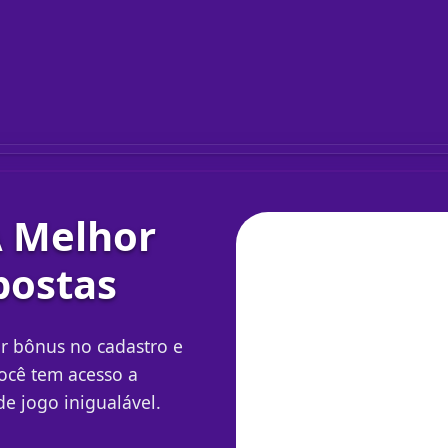
A Melhor
postas
r bônus no cadastro e
ocê tem acesso a
e jogo inigualável.