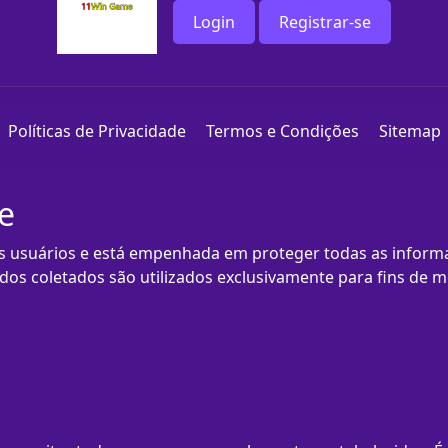
Login
Registrar-se
Políticas de Privacidade
Termos e Condições
Sitemap
de
us usuários e está empenhada em proteger todas as inform
os coletados são utilizados exclusivamente para fins de m