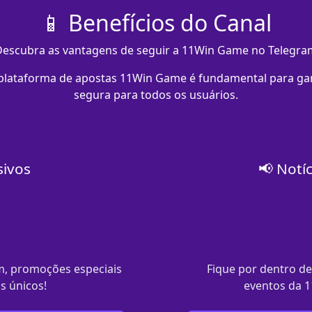
📱 Benefícios do Canal
Descubra as vantagens de seguir a 11Win Game no Telegra
plataforma de apostas 11Win Game é fundamental para gara
segura para todos os usuários.
sivos
📢 Notí
m, promoções especiais
Fique por dentro d
s únicos!
eventos da 