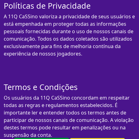
Políticas de Privacidade
A 11Q CaSSino valoriza a privacidade de seus usuários e
está empenhada em proteger todas as informações
pessoais fornecidas durante o uso de nossos canais de
comunicação. Todos os dados coletados são utilizados
exclusivamente para fins de melhoria contínua da
experiência de nossos jogadores.
Termos e Condições
Os usuários da 11Q CaSSino concordam em respeitar
todas as regras e regulamentos estabelecidos. É
importante ler e entender todos os termos antes de
participar de nossos canais de comunicação. A violação
destes termos pode resultar em penalizações ou na
suspensão da conta.