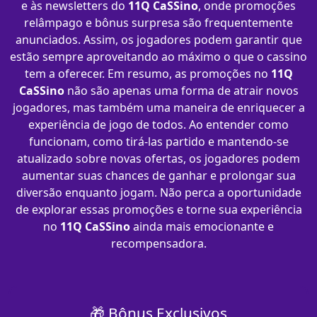
e às newsletters do
11Q CaSSino
, onde promoções
relâmpago e bônus surpresa são frequentemente
anunciados. Assim, os jogadores podem garantir que
estão sempre aproveitando ao máximo o que o cassino
tem a oferecer. Em resumo, as promoções no
11Q
CaSSino
não são apenas uma forma de atrair novos
jogadores, mas também uma maneira de enriquecer a
experiência de jogo de todos. Ao entender como
funcionam, como tirá-las partido e mantendo-se
atualizado sobre novas ofertas, os jogadores podem
aumentar suas chances de ganhar e prolongar sua
diversão enquanto jogam. Não perca a oportunidade
de explorar essas promoções e torne sua experiência
no
11Q CaSSino
ainda mais emocionante e
recompensadora.
🎁 Bônus Exclusivos