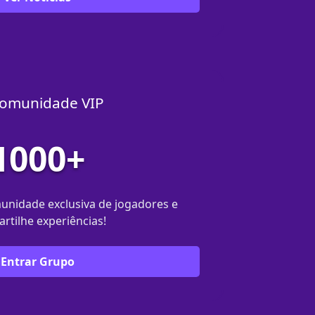
Comunidade VIP
1000+
unidade exclusiva de jogadores e
rtilhe experiências!
Entrar Grupo