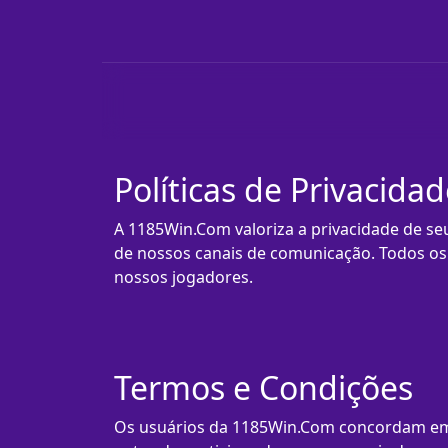
Políticas de Privacida
A 1185Win.Com valoriza a privacidade de s
de nossos canais de comunicação. Todos os 
nossos jogadores.
Termos e Condições
Os usuários da 1185Win.Com concordam em r