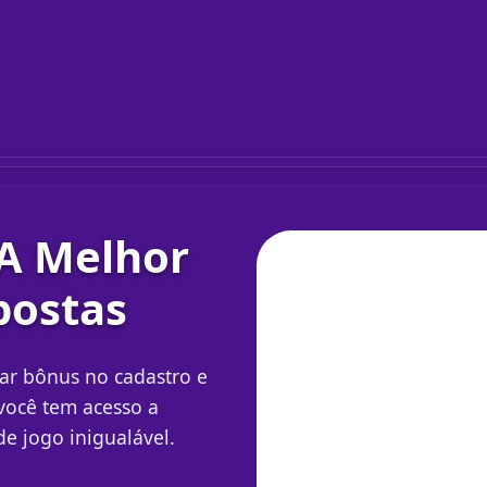
A Melhor
postas
ar bônus no cadastro e
você tem acesso a
e jogo inigualável.