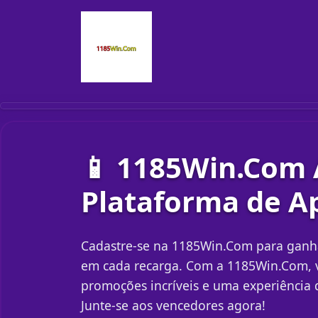
📱 1185Win.Com 
Plataforma de A
Cadastre-se na 1185Win.Com para ganh
em cada recarga. Com a 1185Win.Com, 
promoções incríveis e uma experiência d
Junte-se aos vencedores agora!