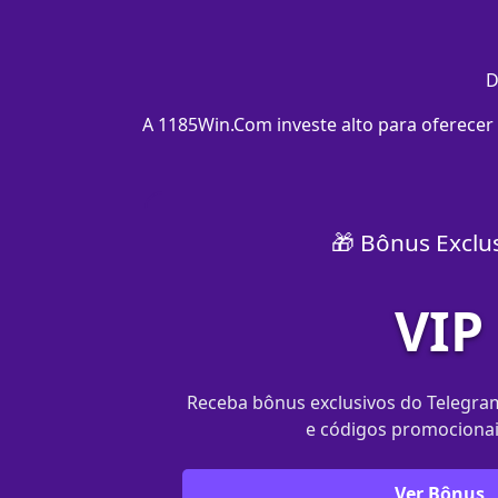
D
A 1185Win.Com investe alto para oferecer
🎁 Bônus Exclu
VIP
Receba bônus exclusivos do Telegra
e códigos promocionai
Ver Bônus