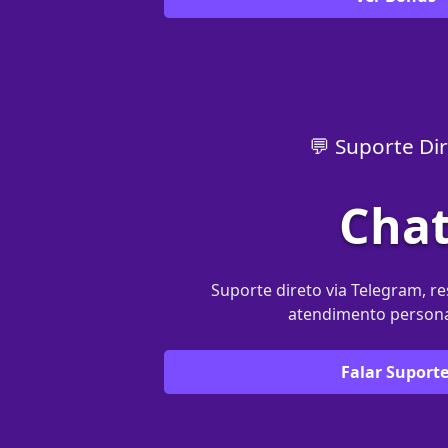
💬 Suporte Di
Cha
Suporte direto via Telegram, r
atendimento persona
Falar Suport