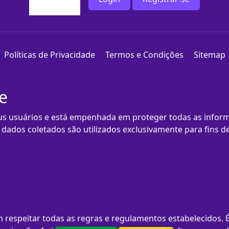
Políticas de Privacidade
Termos e Condições
Sitemap
de
eus usuários e está empenhada em proteger todas as infor
dados coletados são utilizados exclusivamente para fins d
espeitar todas as regras e regulamentos estabelecidos. É