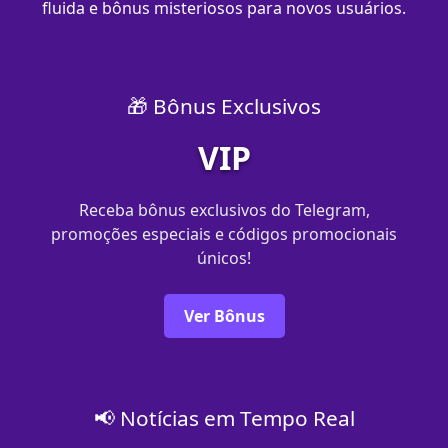
fluida e bônus misteriosos para novos usuários.
🎁 Bônus Exclusivos
VIP
Receba bônus exclusivos do Telegram,
promoções especiais e códigos promocionais
únicos!
Ver Bônus
📢 Notícias em Tempo Real