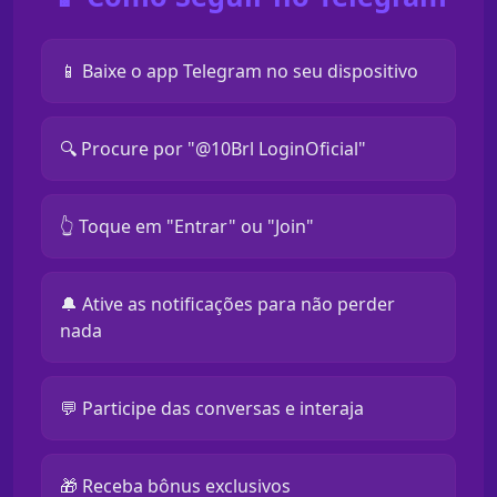
📱 Baixe o app Telegram no seu dispositivo
🔍 Procure por "@10Brl LoginOficial"
👆 Toque em "Entrar" ou "Join"
🔔 Ative as notificações para não perder
nada
💬 Participe das conversas e interaja
🎁 Receba bônus exclusivos