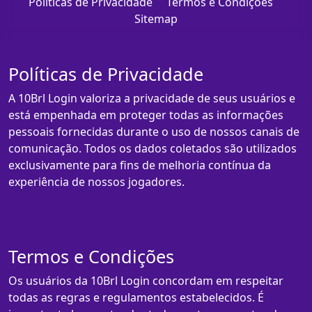
Políticas de Privacidade
Termos e Condições
Sitemap
Políticas de Privacidade
A 10Brl Login valoriza a privacidade de seus usuários e
está empenhada em proteger todas as informações
pessoais fornecidas durante o uso de nossos canais de
comunicação. Todos os dados coletados são utilizados
exclusivamente para fins de melhoria contínua da
experiência de nossos jogadores.
Termos e Condições
Os usuários da 10Brl Login concordam em respeitar
todas as regras e regulamentos estabelecidos. É