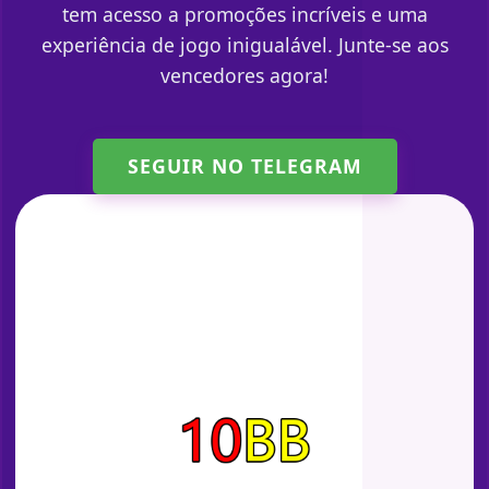
tem acesso a promoções incríveis e uma
experiência de jogo inigualável. Junte-se aos
vencedores agora!
SEGUIR NO TELEGRAM