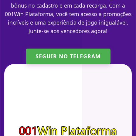
bônus no cadastro e em cada recarga. Com a
001Win Plataforma, você tem acesso a promoções
incríveis e uma experiência de jogo inigualável.
Junte-se aos vencedores agora!
SEGUIR NO TELEGRAM