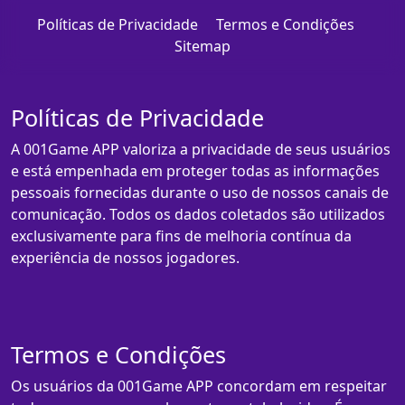
Políticas de Privacidade
Termos e Condições
Sitemap
Políticas de Privacidade
A 001Game APP valoriza a privacidade de seus usuários
e está empenhada em proteger todas as informações
pessoais fornecidas durante o uso de nossos canais de
comunicação. Todos os dados coletados são utilizados
exclusivamente para fins de melhoria contínua da
experiência de nossos jogadores.
Termos e Condições
Os usuários da 001Game APP concordam em respeitar