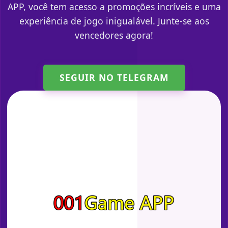
APP, você tem acesso a promoções incríveis e uma
experiência de jogo inigualável. Junte-se aos
vencedores agora!
SEGUIR NO TELEGRAM