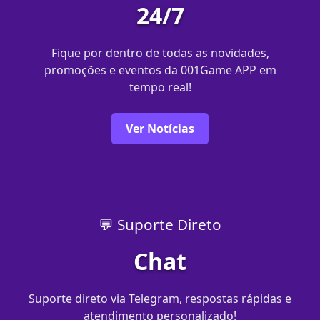
24/7
Fique por dentro de todas as novidades,
promoções e eventos da 001Game APP em
tempo real!
Ver Notícias
💬 Suporte Direto
Chat
Suporte direto via Telegram, respostas rápidas e
atendimento personalizado!