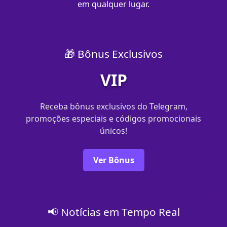
em qualquer lugar.
🎁 Bônus Exclusivos
VIP
Receba bônus exclusivos do Telegram,
promoções especiais e códigos promocionais
únicos!
Ver Bônus
📢 Notícias em Tempo Real